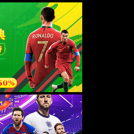
湖南师范大学
|
信息门户
热门新闻