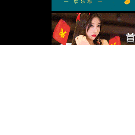
（通讯员 廖嫒媛 胡鑫辉 叶俊杰）10月
光小屋开展心理团辅活动。
活动分为节目表演、游戏互动和心语心愿
猜“、“谁是卧底”及“踩气球大作战”三项小
经管系、理工系团总支学生副书记张晶
才华和个性，增进了彼此间的距离和团队归
员在以后团队分工合作中，更快、更高效地
3777金沙贵宾经管系、理工系团学两会
编辑：朱怡
责编：刘诗琴
审核：李瀚
上一条：
学院阳光小屋开展趣味运动会
下一条：
教师教育系团学两会开展心理团辅活动