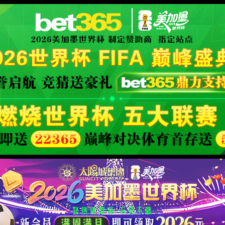
站-Brand Company