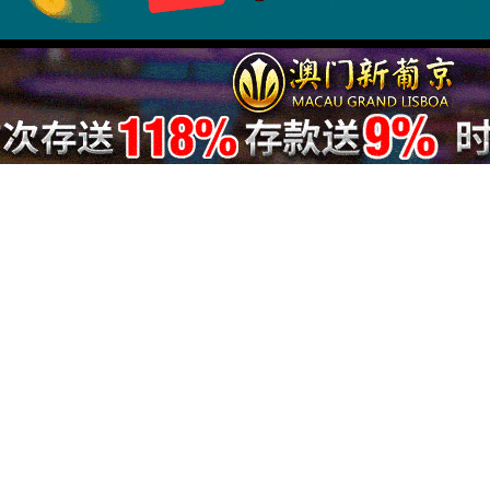
14日晚上，3777金沙贵宾经管系、理工系学生会宣传部
三个环节。各成员积极参与游戏互动，开展了“你画我
游戏，成员们踊跃参与，互帮互助，积极配合。
晶作总结发言。她表示，游戏互动充分展现了团学成员
属感，培养团队合作意识，提高自信心与责任心，让团
共同完成工作目标。
部分成员参与此次活动。
【