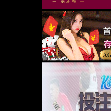
（通讯员 孙妍 陈慧娟）10月8日，3
展“破冰行动，从心出发”心理团辅活动。
活动分为游戏和心愿表达两个环节，成员们
语”三个游戏，缓解了成员们的工作和学习压
3777金沙贵宾教师教育系团学两会部分
编辑：颜艺
责编：刘诗琴
审核：李瀚
上一条：
经管系、理工系团学两会开展心理团辅活动
下一条：
阳光小屋召开第一次心理团辅会议
快捷链接：
领导信箱
|
院务公开
|
常用服务