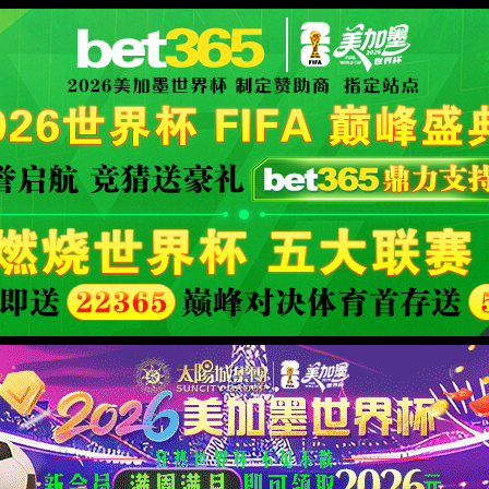
站-Brand Company